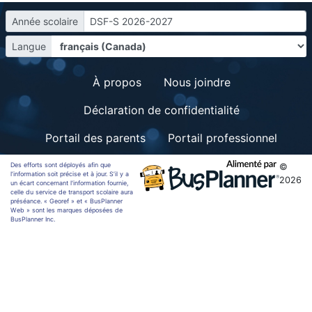
Année scolaire
DSF-S 2026-2027
Langue
À propos
Nous joindre
Déclaration de confidentialité
Portail des parents
Portail professionnel
Des efforts sont déployés afin que
©
l’information soit précise et à jour. S’il y a
2026
un écart concernant l'information fournie,
celle du service de transport scolaire aura
préséance. « Georef » et « BusPlanner
Web » sont les marques déposées de
BusPlanner Inc.