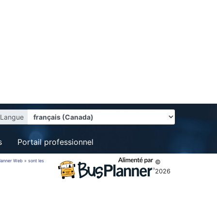
Langue
s
Portail professionnel
sPlanner Web » sont les
©
2026