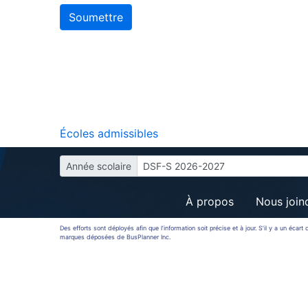
Écoles admissibles
Année scolaire
DSF-S 2026-2027
À propos
Nous join
Des efforts sont déployés afin que l’information soit précise et à jour. S’il y a un éca
marques déposées de BusPlanner Inc.