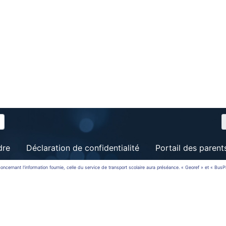
dre
Déclaration de confidentialité
Portail des parent
rt concernant l'information fournie, celle du service de transport scolaire aura préséance. « Georef » et « Bu