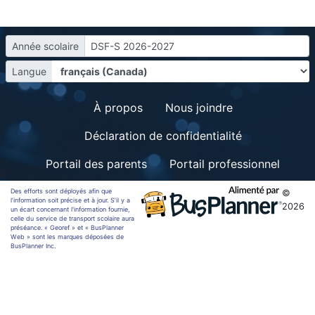
Année scolaire
DSF-S 2026-2027
Langue
À propos
Nous joindre
Déclaration de confidentialité
Portail des parents
Portail professionnel
Des efforts sont déployés afin que
©
l’information soit précise et à jour. S’il y a
2026
un écart concernant l'information fournie,
celle du service de transport scolaire aura
préséance. « Georef » et « BusPlanner
Web » sont les marques déposées de
BusPlanner Inc.